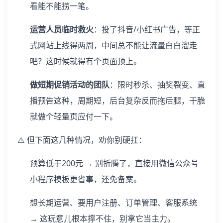
看能不能捞一笔。
运营人员临时救火
：投了抖音/小红书广告，等正
式网站上线得两周，中间总不能让流量白白溜走
吧？这时候就得有个页面顶上。
做短期促销活动的团队
：限时秒杀、抽奖裂变、直
播预告这种，周期短，后台复杂反而拖后腿，干脆
就做个轻量页应付一下。
⚠️ 但下面这几种情况，劝你别硬扛：
预算低于200元 → 别折腾了，直接用微信公众号
小程序模板更省事，还免备案。
想长期运营、要用户注册、订单管理、客服系统
→ 这玩意儿根本撑不住，别拿它当主力。