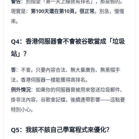
警告
：別指望「第一天上線就有排名」，那是假的。
現實是：
第100天還在第10頁，很正常
。別急，慢慢
來。
Q4：香港伺服器會不會被谷歌當成「垃圾
站」？
答
：不會。只要內容合法、無大量廣告、無黑帽手
法，香港伺服器一樣能獲得高排名。
例外情況
：如果你的伺服器曾被用來發送垃圾郵件、
掛非法內容，谷歌會記檔，後續連帶影響——這點要
特別小心。
Q5：我該不該自己學寫程式來優化？