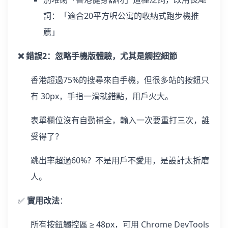
詞：「適合20平方呎公寓的收納式跑步機推
薦」
❌ 錯誤2：忽略手機版體驗，尤其是觸控細節
香港超過75%的搜尋來自手機，但很多站的按鈕只
有 30px，手指一滑就錯點，用戶火大。
表單欄位沒有自動補全，輸入一次要重打三次，誰
受得了？
跳出率超過60%？不是用戶不愛用，是設計太折磨
人。
✅
實用改法
：
所有按鈕觸控區 ≥ 48px，可用 Chrome DevTools