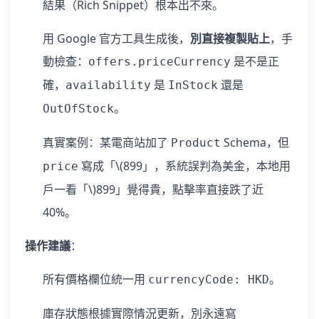
結果（Rich Snippet）根本出不來。
用 Google 官方工具生成後，
別直接複製貼上
，手
動檢查：
是不是正
offers.priceCurrency
確，
是
還是
availability
InStock
。
OutOfStock
真實案例：某電商站加了
Schema，但
Product
寫成「
\(899」，系統誤判為美金，本地用
price
戶一看「\)
899」覺得貴，點擊率直接跌了近
40%。
操作建議
：
所有價格欄位統一用
。
currencyCode: HKD
庫存狀態根據實際情況更新，別永遠寫