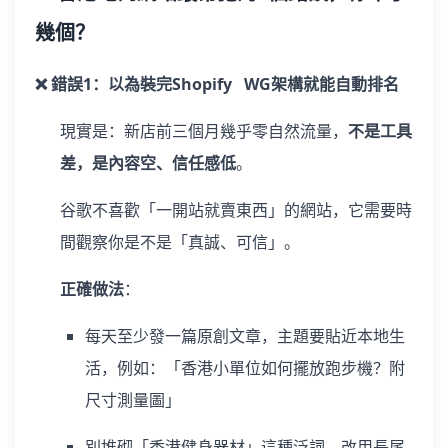
幾個？
❌ 錯誤1：以為裝完Shopify WG架構就能自動排名
現實是：新店前三個月幾乎零自然流量，
不是工具
差，是內容空、信任感低
。
谷歌不喜歡「一開站就賣東西」的網站，它需要時
間觀察你是不是「真誠、可信」。
正確做法
：
每天至少發一篇原創文章，主題要貼近本地生
活，例如：「香港小單位如何擺放跑步機？附
尺寸測量圖」
別堆砌「香港健身器材」這種泛詞，改用長尾