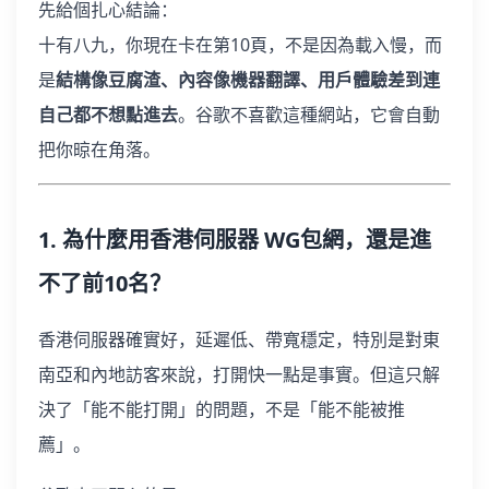
先給個扎心結論：
十有八九，你現在卡在第10頁，不是因為載入慢，而
是
結構像豆腐渣、內容像機器翻譯、用戶體驗差到連
自己都不想點進去
。谷歌不喜歡這種網站，它會自動
把你晾在角落。
1. 為什麼用香港伺服器 WG包網，還是進
不了前10名？
香港伺服器確實好，延遲低、帶寬穩定，特別是對東
南亞和內地訪客來說，打開快一點是事實。但這只解
決了「能不能打開」的問題，不是「能不能被推
薦」。