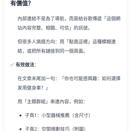
有價值？
內部連結不是為了導航，而是給谷歌傳遞「這個網
站內容完整、相關、可信」的訊號。
但很多人搞錯方向：用「點我這裡」這種模糊連
結，或把所有鏈接到同一個頁面。
✅
有效做法
：
在文章末尾加一句：「你也可能感興趣：如何選擇
家用健身車？」
用「主題群組」串連內容，例如：
子頁1：小型器械推薦（含尺寸）
子頁2：空間規劃技巧（附圖）