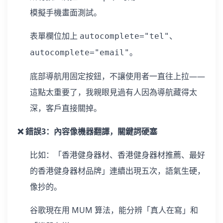
模擬手機畫面測試。
表單欄位加上
、
autocomplete="tel"
。
autocomplete="email"
底部導航用固定按鈕，不讓使用者一直往上拉——
這點太重要了，我親眼見過有人因為導航藏得太
深，客戶直接關掉。
❌ 錯誤3：內容像機器翻譯，關鍵詞硬塞
比如：「香港健身器材、香港健身器材推薦、最好
的香港健身器材品牌」連續出現五次，語氣生硬，
像抄的。
谷歌現在用 MUM 算法，能分辨「真人在寫」和