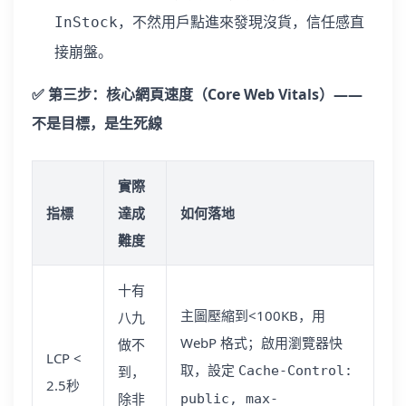
，不然用戶點進來發現沒貨，信任感直
InStock
接崩盤。
✅ 第三步：核心網頁速度（Core Web Vitals）——
不是目標，是生死線
實際
指標
達成
如何落地
難度
十有
主圖壓縮到<100KB，用
八九
WebP 格式；啟用瀏覽器快
做不
LCP <
取，設定
到，
Cache-Control:
2.5秒
除非
public, max-