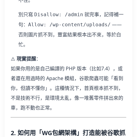
別只寫
就完事，記得補一
Disallow: /admin
句：
——
Allow: /wp-content/uploads/
否則圖片抓不到，豐富結果根本出不來，等於白
忙。
⚠️
現實提醒
：
如果你用的是自己編譯的 PHP 版本（比如7.4），或
者還在用過時的 Apache 模組，谷歌爬蟲可能「看到
你，但讀不懂你」。這種情況下，首頁根本抓不到，
不是技術不行，是環境太亂，像一堆舊零件拼出來的
車，跑不動也正常。
2. 如何用「WG包網架構」打造能被谷歌抓