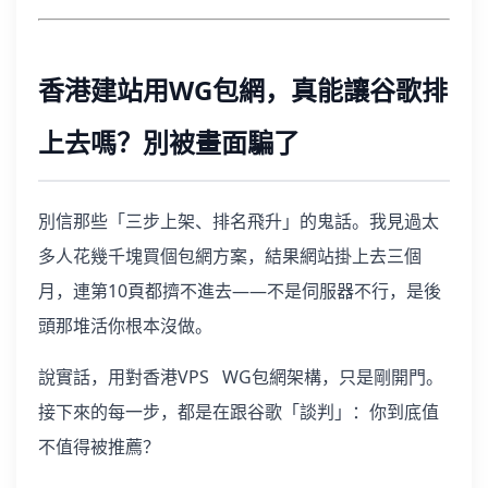
香港建站用WG包網，真能讓谷歌排
上去嗎？別被畫面騙了
別信那些「三步上架、排名飛升」的鬼話。我見過太
多人花幾千塊買個包網方案，結果網站掛上去三個
月，連第10頁都擠不進去——不是伺服器不行，是後
頭那堆活你根本沒做。
說實話，用對香港VPS WG包網架構，只是剛開門。
接下來的每一步，都是在跟谷歌「談判」：你到底值
不值得被推薦？