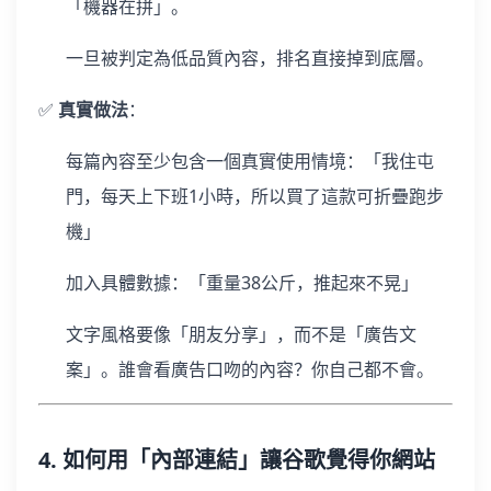
「機器在拼」。
一旦被判定為低品質內容，排名直接掉到底層。
✅
真實做法
：
每篇內容至少包含一個真實使用情境：「我住屯
門，每天上下班1小時，所以買了這款可折疊跑步
機」
加入具體數據：「重量38公斤，推起來不晃」
文字風格要像「朋友分享」，而不是「廣告文
案」。誰會看廣告口吻的內容？你自己都不會。
4. 如何用「內部連結」讓谷歌覺得你網站