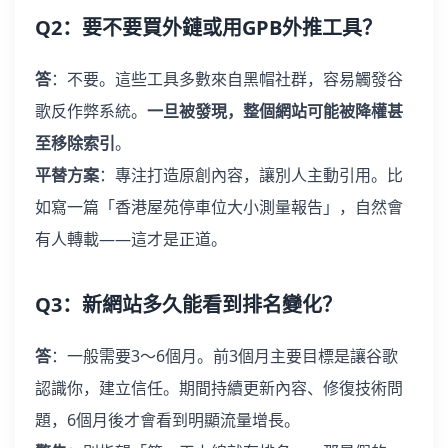
Q2：要不要買外鏈或用GPB外推工具？
答
：不要。這些工具多數來自黑帽社群，容易觸發谷
歌反作弊系統。
一旦被發現，整個網站可能被降權甚
至移除索引
。
平替方案
：專注打造原創內容，讓別人主動引用。比
如寫一篇「香港屋苑停車位大小測量報告」，自然會
有人轉載——這才是正道。
Q3：新網站多久能看到排名變化？
答
：一般需要3～6個月。前3個月主要目標是讓谷歌
認識你，建立信任。期間持續更新內容、修復技術問
題，6個月後才會看到明顯流量增長。