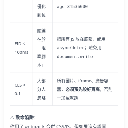
優化
age=31536000
到位
關鍵
把所有 JS 放在底部，或用
在於
FID <
/
；避免用
「阻
async
defer
100ms
塞腳
document.write
本」
大部
所有圖片、iframe、廣告容
CLS <
分人
器，
必須預先設好寬高
，否則
0.1
忽略
一加載就跳
⚠️
致命陷阱
：
你用了
合併 CSS/JS，但如果沒有設置
webpack