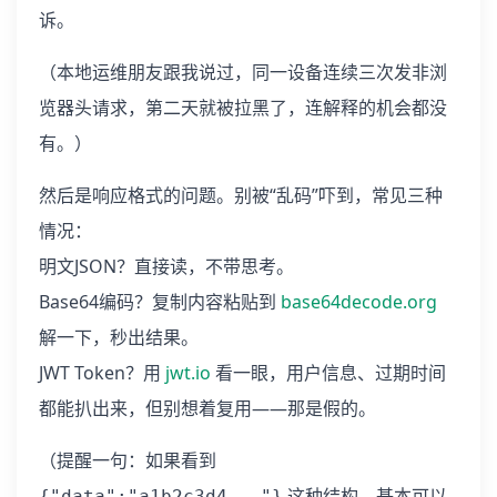
诉。
（本地运维朋友跟我说过，同一设备连续三次发非浏
览器头请求，第二天就被拉黑了，连解释的机会都没
有。）
然后是响应格式的问题。别被“乱码”吓到，常见三种
情况：
明文JSON？直接读，不带思考。
Base64编码？复制内容粘贴到
base64decode.org
解一下，秒出结果。
JWT Token？用
jwt.io
看一眼，用户信息、过期时间
都能扒出来，但别想着复用——那是假的。
（提醒一句：如果看到
这种结构，基本可以
{"data":"a1b2c3d4..."}